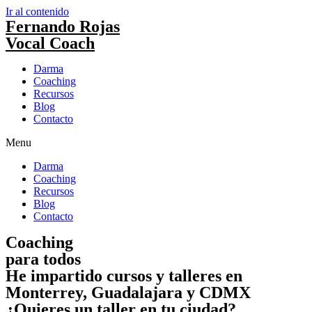
Ir al contenido
Fernando Rojas
Vocal Coach
Darma
Coaching
Recursos
Blog
Contacto
Menu
Darma
Coaching
Recursos
Blog
Contacto
Coaching
para todos
He impartido cursos y talleres en
Monterrey, Guadalajara y CDMX
¿Quieres un taller en tu ciudad?